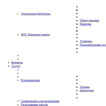
Электронная библиотека
Общее описание
Примеры
ИПС Инфокомм память
Установка
Пользовательское со
Контакты
Услуги
Ретроконверсия
Архивы
Библиотеки
Сканирование и индексирование
Распознавание текстов