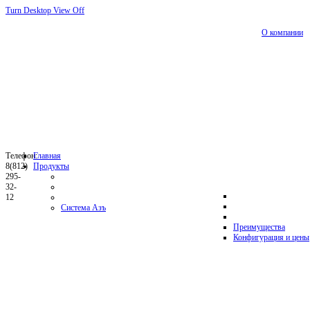
Turn Desktop View Off
О компании
Телефон:
Главная
8(812)
Продукты
295-
32-
12
Система Азъ
Преимущества
Конфигурация и цены