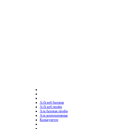
АзЪ веб базовая
АзЪ веб профи
Азъ базовая профи
Азъ корпоративная
Калькулятор