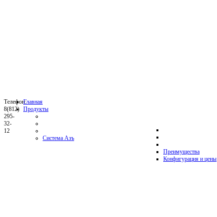
Телефон:
Главная
8(812)
Продукты
295-
32-
12
Система Азъ
Преимущества
Конфигурация и цены