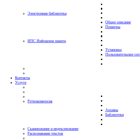
Электронная библиотека
Общее описание
Примеры
ИПС Инфокомм память
Установка
Пользовательское со
Контакты
Услуги
Ретроконверсия
Архивы
Библиотеки
Сканирование и индексирование
Распознавание текстов