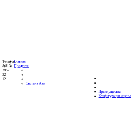
Телефон:
Главная
8(812)
Продукты
295-
32-
12
Система Азъ
Преимущества
Конфигурация и цены