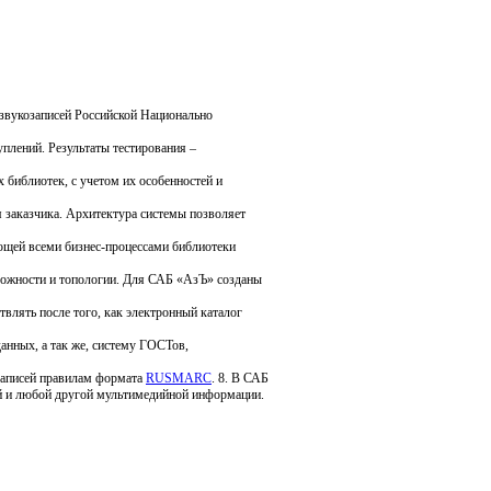
звукозаписей Российской Национально
плений. Результаты тестирования –
библиотек, с учетом их особенностей и
я заказчика. Архитектура системы позволяет
ющей всеми бизнес-процессами библиотеки
ложности и топологии. Для САБ «АзЪ» созданы
влять после того, как электронный каталог
анных, а так же, систему ГОСТов,
 записей правилам формата
RUSMARC
. 8. В САБ
ей и любой другой мультимедийной информации.