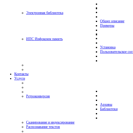
Электронная библиотека
Общее описание
Примеры
ИПС Инфокомм память
Установка
Пользовательское со
Контакты
Услуги
Ретроконверсия
Архивы
Библиотеки
Сканирование и индексирование
Распознавание текстов