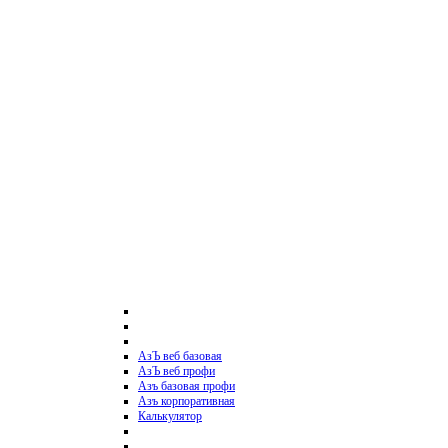
АзЪ веб базовая
АзЪ веб профи
Азъ базовая профи
Азъ корпоративная
Калькулятор