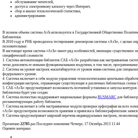
обслуживание читателей,
доступ к электронному каталогу через Интернет,
сбор и анализ технологической статистики,
администрирование.
В полном объеме система АзЪ используется в Государственной Общественно Политиче
Библиотеки.
В 2010 году в РНБ проводилось тестирование демоверсии системы «АзЪ», с целью опр
положительные.
В настоящее время система «АзЪ» имеет ряд особенностей, имеющих существенное зн
специфической сложности
1. Система автоматизации библиотек САБ «АзЪ» разработана как настраиваемая систем
легко дополнять ее новыми функциональными модулями, в том числе, программными 
2. Система на уровне настроек масштабируется от уровня мини-системы для специал
федерального уровня.
4. Система включает в себя модули управления технологическими цепочками обрабо
конфигурации настроек, отражающие существующие в различных библиотеках схемы т
5. САБ «АзЪ» предусматривает возможность поэтапной установки и запуска контуров 
библиотеки будет уже создан.
6. Система полностью поддерживает национальные форматы
RUSMARC
для библиогр
регламентирующих работу библиотек.
7. Система включает в себя настраиваемые модули проверки орфографии на всех осн
«АзЪ» предусмотрена возможность хранения и привязки к библиографическим записям
9. Система предусматривает широкий перечень индивидуальных настроек, позволяющи
Прочитано
22785
раз
Последнее изменение Четверг, 17 Октябрь 2013 11:44
Оцените материал