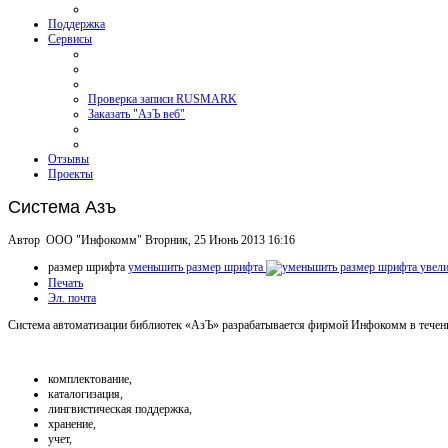
Поддержка
Сервисы
Проверка записи RUSMARK
Заказать "АзЪ веб"
Отзывы
Проекты
Система Азъ
Автор ООО "Инфокомм"
Вторник, 25 Июнь 2013 16:16
размер шрифта
уменьшить размер шрифта
увел
Печать
Эл. почта
Система автоматизации библиотек «АзЪ» разрабатывается фирмой Инфокомм в течение
комплектование,
каталогизация,
лингвистическая поддержка,
хранение,
учет,