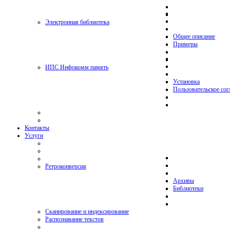
Электронная библиотека
Общее описание
Примеры
ИПС Инфокомм память
Установка
Пользовательское со
Контакты
Услуги
Ретроконверсия
Архивы
Библиотеки
Сканирование и индексирование
Распознавание текстов