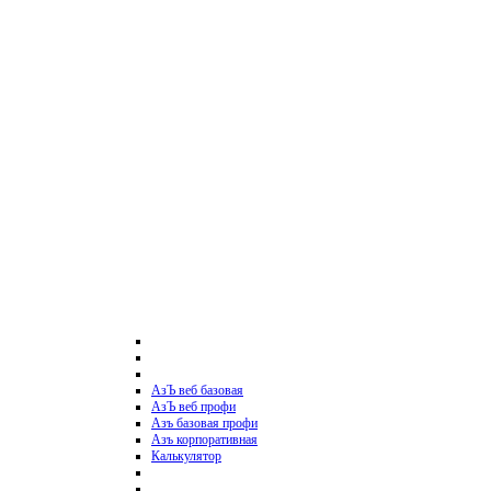
АзЪ веб базовая
АзЪ веб профи
Азъ базовая профи
Азъ корпоративная
Калькулятор