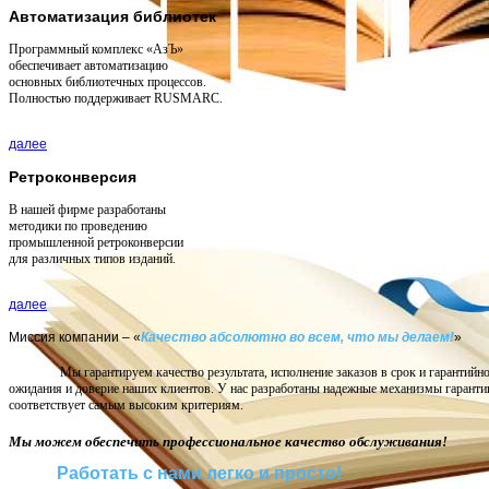
Автоматизация библиотек
Программный комплекс «АзЪ»
обеспечивает автоматизацию
основных библиотечных процессов.
Полностью поддерживает RUSMARC.
Автоматизация архивов
далее
Мы осуществляем преобразование документов в электронный вид, загрузку их в инф
Ретроконверсия
распознавание с восстановлением первоначального вида.
В нашей фирме разработаны
методики по проведению
промышленной ретроконверсии
для различных типов изданий.
далее
Миссия компании – «
Качество абсолютно во всем, что мы делаем!
»
Мы гарантируем качество результата, исполнение заказов в срок и гарантий
ожидания и доверие наших клиентов. У нас разработаны надежные механизмы гаранти
соответствует самым высоким критериям.
Мы можем обеспечить профессиональное качество обслуживания!
Работать с нами легко и просто!