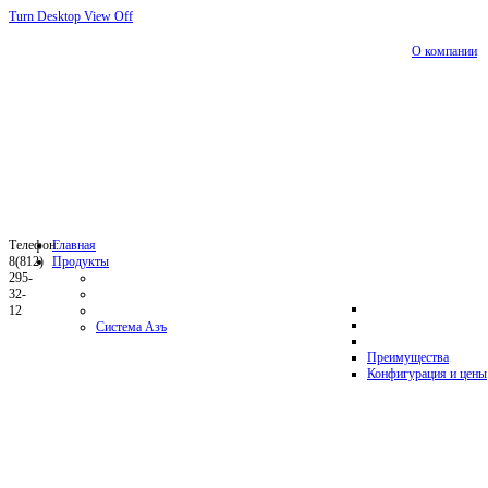
Turn Desktop View Off
О компании
Телефон:
Главная
8(812)
Продукты
295-
32-
12
Система Азъ
Преимущества
Конфигурация и цены