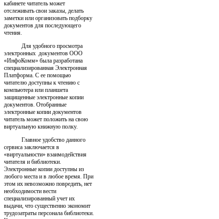
кабинете читатель может
отслеживать свои заказы, делать
заметки или организовать подборку
документов для последующего
чтения.
Для удобного просмотра
электронных документов ООО
«ИнфоКомм» была разработана
специализированная Электронная
Платформа. С ее помощью
читателю доступны к чтению с
компьютера или планшета
защищенные электронные копии
документов. Отобранные
электронные копии документов
читатель может положить на свою
виртуальную книжную полку.
Главное удобство данного
сервиса заключается в
«виртуальности» взаимодействия
читателя и библиотеки.
Электронные копии доступны из
любого места и в любое время. При
этом их невозможно повредить, нет
необходимости вести
специализированный учет их
выдачи, что существенно экономит
трудозатраты персонала библиотеки.