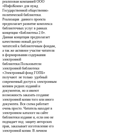
реализован компанией ООО
«ИнфоКомм» для нужд
Государственной общественно-
политической библиотеки.
Реализация данного проекта
предполагает развитие комплекса
библиотечных услуг в рамках
концепции «Библиотека 2.0».
Данная концепция предполагает
качественно новый доступ
читателей к библиотечным фондам,
а так же активное участие читателя
в формировании содержания
электронной
библиотеки.Пользователи
электронной библиотеки
«Электронный фонд ГОПБ»
получают не только удобный
современный доступ к электронным
копиям редких изданий и
документов, но и имеют
возможность заказать создание
электронной копии того или иного
документа. Вся схема работает
очень просто. Читатель находит в
электронном каталоге на сайте
библиотеки издание и, если оно не
подпадает под защиту авторских
прав, заказывает изготовление его
электронной копии. В личном