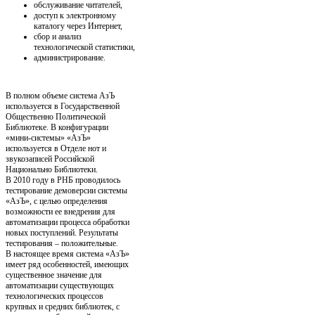
обслуживание читателей,
доступ к электронному
каталогу через Интернет,
сбор и анализ
технологической статистики,
администрирование.
В полном объеме система АзЪ
используется в Государственной
Общественно Политической
Библиотеке. В конфигурации
«мини-системы» «АзЪ»
используется в Отделе нот и
звукозаписей Российской
Национально Библиотеки.
В 2010 году в РНБ проводилось
тестирование демоверсии системы
«АзЪ», с целью определения
возможности ее внедрения для
автоматизации процесса обработки
новых поступлений. Результаты
тестирования – положительные.
В настоящее время система «АзЪ»
имеет ряд особенностей, имеющих
существенное значение для
автоматизации существующих
технологических процессов
крупных и средних библиотек, с