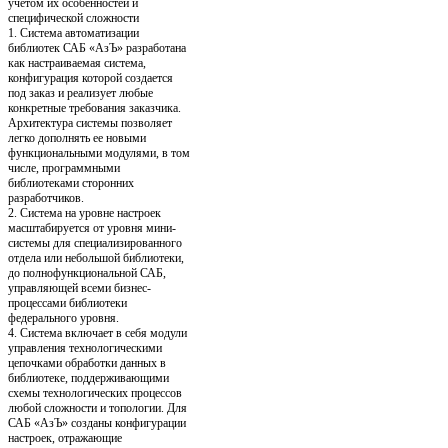
учетом их особенностей и
специфической сложности
1. Система автоматизации
библиотек САБ «АзЪ» разработана
как настраиваемая система,
конфигурация которой создается
под заказ и реализует любые
конкретные требования заказчика.
Архитектура системы позволяет
легко дополнять ее новыми
функциональными модулями, в том
числе, программными
библиотеками сторонних
разработчиков.
2. Система на уровне настроек
масштабируется от уровня мини-
системы для специализированного
отдела или небольшой библиотеки,
до полнофункциональной САБ,
управляющей всеми бизнес-
процессами библиотеки
федерального уровня.
4. Система включает в себя модули
управления технологическими
цепочками обработки данных в
библиотеке, поддерживающими
схемы технологических процессов
любой сложности и топологии. Для
САБ «АзЪ» созданы конфигурации
настроек, отражающие