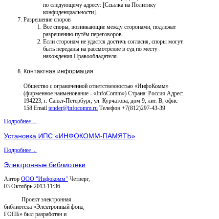
по следующему адресу: [Ссылка на Политику
конфиденциальности].
Разрешение споров
Все споры, возникающие между сторонами, подлежат
разрешению путём переговоров.
Если сторонам не удастся достичь согласия, споры могут
быть переданы на рассмотрение в суд по месту
нахождения Правообладателя.
Контактная информация
Общество с ограниченной ответственностью «ИнфоКомм»
(фирменное наименование - «InfoComm») Страна: Россия Адрес:
194223, г. Санкт-Петербург, ул. Курчатова, дом 9, лит. В, офис
158 Email
tender@infocomm.ru
Телефон +7(812)297-43-39
Подробнее ...
Установка ИПС «ИНФОКОММ-ПАМЯТЬ»
Подробнее ...
Электронные библиотеки
Автор
ООО "Инфокомм"
Четверг,
03 Октябрь 2013 11:36
Проект электронная
библиотека «Электронный фонд
ГОПБ» был разработан и