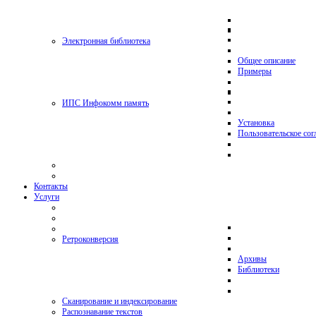
Электронная библиотека
Общее описание
Примеры
ИПС Инфокомм память
Установка
Пользовательское со
Контакты
Услуги
Ретроконверсия
Архивы
Библиотеки
Сканирование и индексирование
Распознавание текстов