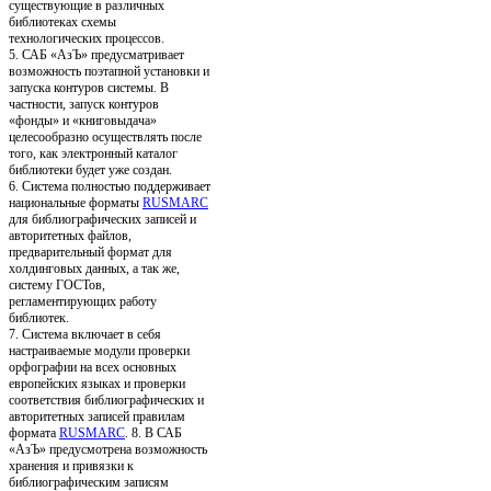
существующие в различных
библиотеках схемы
технологических процессов.
5. САБ «АзЪ» предусматривает
возможность поэтапной установки и
запуска контуров системы. В
частности, запуск контуров
«фонды» и «книговыдача»
целесообразно осуществлять после
того, как электронный каталог
библиотеки будет уже создан.
6. Система полностью поддерживает
национальные форматы
RUSMARC
для библиографических записей и
авторитетных файлов,
предварительный формат для
холдинговых данных, а так же,
систему ГОСТов,
регламентирующих работу
библиотек.
7. Система включает в себя
настраиваемые модули проверки
орфографии на всех основных
европейских языках и проверки
соответствия библиографических и
авторитетных записей правилам
формата
RUSMARC
. 8. В САБ
«АзЪ» предусмотрена возможность
хранения и привязки к
библиографическим записям