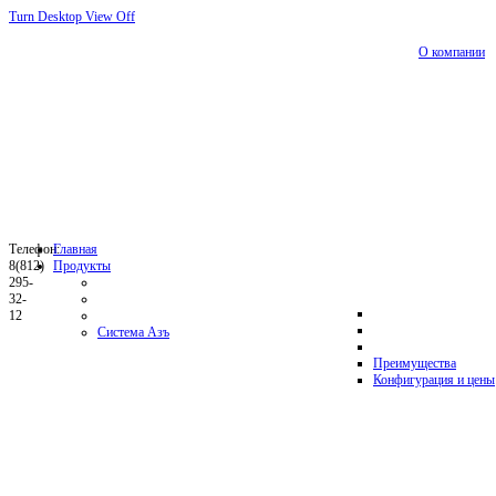
Turn Desktop View Off
О компании
Телефон:
Главная
8(812)
Продукты
295-
32-
12
Система Азъ
Преимущества
Конфигурация и цены