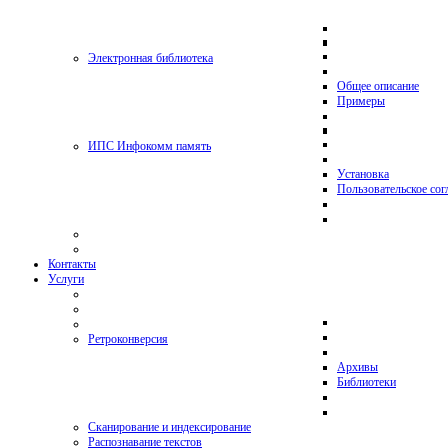
Электронная библиотека
Общее описание
Примеры
ИПС Инфокомм память
Установка
Пользовательское со
Контакты
Услуги
Ретроконверсия
Архивы
Библиотеки
Сканирование и индексирование
Распознавание текстов