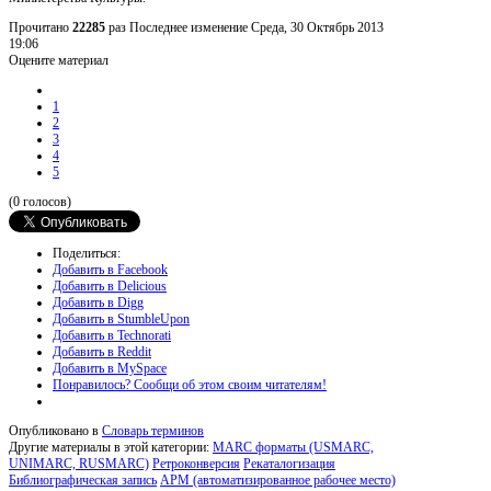
Прочитано
22285
раз
Последнее изменение Среда, 30 Октябрь 2013
19:06
Оцените материал
1
2
3
4
5
(0 голосов)
Поделиться:
Добавить в Facebook
Добавить в Delicious
Добавить в Digg
Добавить в StumbleUpon
Добавить в Technorati
Добавить в Reddit
Добавить в MySpace
Понравилось? Сообщи об этом своим читателям!
Опубликовано в
Словарь терминов
Другие материалы в этой категории:
MARC форматы (USMARC,
UNIMARC, RUSMARC)
Ретроконверсия
Рекаталогизация
Библиографическая запись
АРМ (автоматизированное рабочее место)