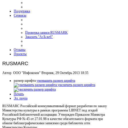
Поддержка
Сервисы
Проверка записи RUSMARK
Заказать "АзЪ веб"
Отзывы
Проекты
RUSMARC
Автор ООО "Инфокомм"
Вторник, 29 Октябрь 2013 18:35
размер шрифта
уменьшить размер шрифта
увеличить размер шрифта
Печать
Эл. почта
RUSMARC Российский коммуникативный формат разработан по заказу
Министерства культуры в рамках программы LIBNET под эгидой
Российской Библиотечной ассоциации. Утвержден Приказом Министра
Культуры РФ № 45 от 27.01.98 в качестве обязательного формата при
обмене библиографическими записями среди библиотек сети
Министерства Культуры.